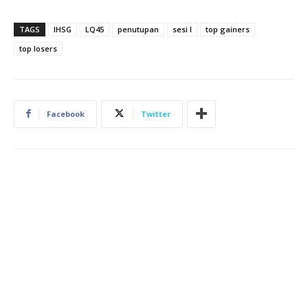
TAGS
IHSG
LQ45
penutupan
sesi I
top gainers
top losers
Facebook
Twitter