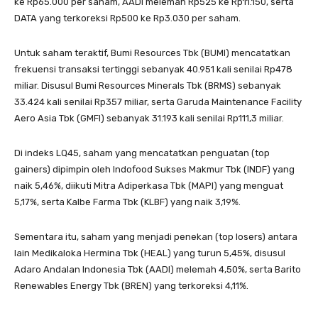
ke Rp65.000 per saham, AADI melemah Rp525 ke Rp11.150, serta
DATA yang terkoreksi Rp500 ke Rp3.030 per saham.
Untuk saham teraktif, Bumi Resources Tbk (BUMI) mencatatkan
frekuensi transaksi tertinggi sebanyak 40.951 kali senilai Rp478
miliar. Disusul Bumi Resources Minerals Tbk (BRMS) sebanyak
33.424 kali senilai Rp357 miliar, serta Garuda Maintenance Facility
Aero Asia Tbk (GMFI) sebanyak 31.193 kali senilai Rp111,3 miliar.
Di indeks LQ45, saham yang mencatatkan penguatan (top
gainers) dipimpin oleh Indofood Sukses Makmur Tbk (INDF) yang
naik 5,46%, diikuti Mitra Adiperkasa Tbk (MAPI) yang menguat
5,17%, serta Kalbe Farma Tbk (KLBF) yang naik 3,19%.
Sementara itu, saham yang menjadi penekan (top losers) antara
lain Medikaloka Hermina Tbk (HEAL) yang turun 5,45%, disusul
Adaro Andalan Indonesia Tbk (AADI) melemah 4,50%, serta Barito
Renewables Energy Tbk (BREN) yang terkoreksi 4,11%.