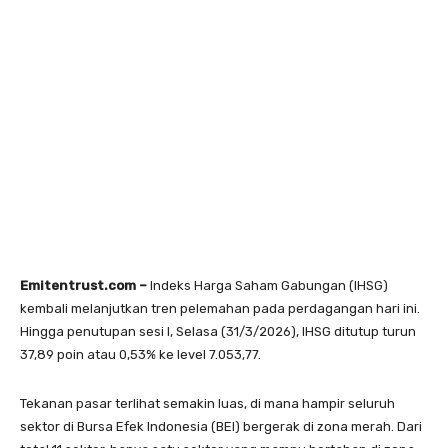
Emitentrust.com –
Indeks Harga Saham Gabungan (IHSG)
kembali melanjutkan tren pelemahan pada perdagangan hari ini.
Hingga penutupan sesi I, Selasa (31/3/2026), IHSG ditutup turun
37,89 poin atau 0,53% ke level 7.053,77.
Tekanan pasar terlihat semakin luas, di mana hampir seluruh
sektor di Bursa Efek Indonesia (BEI) bergerak di zona merah. Dari