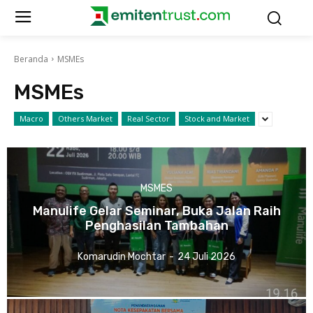
Beranda
MSMEs
MSMEs
Macro
Others Market
Real Sector
Stock and Market
MSMES
Manulife Gelar Seminar, Buka Jalan Raih
Penghasilan Tambahan
Komarudin Mochtar
-
24 Juli 2026