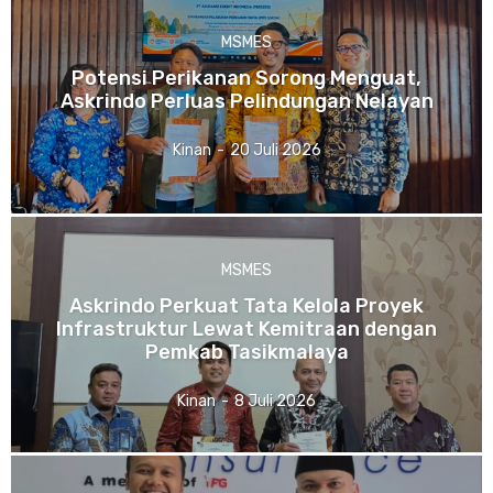
MSMES
Potensi Perikanan Sorong Menguat,
Askrindo Perluas Pelindungan Nelayan
Kinan
-
20 Juli 2026
MSMES
Askrindo Perkuat Tata Kelola Proyek
Infrastruktur Lewat Kemitraan dengan
Pemkab Tasikmalaya
Kinan
-
8 Juli 2026