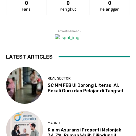
0
0
0
Fans
Pengikut
Pelanggan
- Advertisement -
LATEST ARTICLES
REAL SECTOR
SC MM FEB UI Dorong Literasi AI,
Bekali Guru dan Pelajar di Tangsel
MACRO
Klaim Asuransi Properti Melonjak
34,7%, Rumah Wajib Dilindungi!