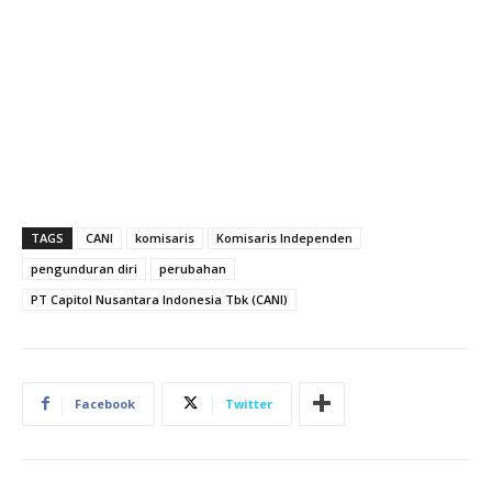
TAGS
CANI
komisaris
Komisaris Independen
pengunduran diri
perubahan
PT Capitol Nusantara Indonesia Tbk (CANI)
Facebook
Twitter