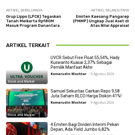
ARTIKEL SEBELUMNYA
ARTIKEL SELANJUTNYA
Grup Lippo (LPCK) Tegaskan
Emiten Kaesang Pangarep
Tanah Meikarta Rp180M
(PMMP) Ungkap Jual Aset di
Masuk Program Danantara
Atas Nilai Appraisal
ARTIKEL TERKAIT
UVCR Sebut Free Float 55,54%, Hady
Kuswanto Kuasai 2,37% Sebagai
Pemilik Manfaat Akhir
Komarudin Mochtar
-
9 Agustus 2026
Stock and Market
Samuel Sekuritas Cairkan Repo 9,58
Juta Saham RLCO Harga Diskon 41%!
Komarudin Mochtar
-
9 Agustus 2026
Stock and Market
4 Emiten Bagi Dividen Interim Pekan
Depan, Ada Yield Jumbo 6,82%