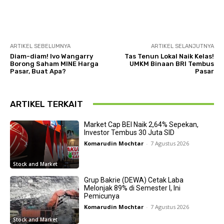
ARTIKEL SEBELUMNYA
ARTIKEL SELANJUTNYA
Diam-diam! Ivo Wangarry
Tas Tenun Lokal Naik Kelas!
Borong Saham MINE Harga
UMKM Binaan BRI Tembus
Pasar, Buat Apa?
Pasar
ARTIKEL TERKAIT
Market Cap BEI Naik 2,64% Sepekan,
Investor Tembus 30 Juta SID
Komarudin Mochtar
-
7 Agustus 2026
Stock and Market
Grup Bakrie (DEWA) Cetak Laba
Melonjak 89% di Semester I, Ini
Pemicunya
Komarudin Mochtar
-
7 Agustus 2026
Stock and Market