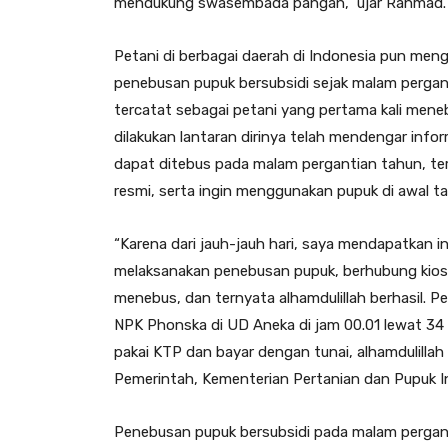
mendukung swasembada pangan,” ujar Rahmad.
Petani di berbagai daerah di Indonesia pun me
penebusan pupuk bersubsidi sejak malam pergant
tercatat sebagai petani yang pertama kali meneb
dilakukan lantaran dirinya telah mendengar inf
dapat ditebus pada malam pergantian tahun, terl
resmi, serta ingin menggunakan pupuk di awal t
“Karena dari jauh-jauh hari, saya mendapatkan 
melaksanakan penebusan pupuk, berhubung kios
menebus, dan ternyata alhamdulillah berhasil. P
NPK Phonska di UD Aneka di jam 00.01 lewat 34 
pakai KTP dan bayar dengan tunai, alhamdulilla
Pemerintah, Kementerian Pertanian dan Pupuk In
Penebusan pupuk bersubsidi pada malam pergant