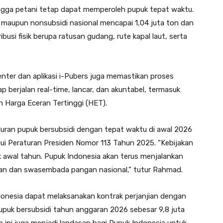
ingga petani tetap dapat memperoleh pupuk tepat waktu.
di maupun nonsubsidi nasional mencapai 1,04 juta ton dan
ribusi fisik berupa ratusan gudang, rute kapal laut, serta
enter dan aplikasi i-Pubers juga memastikan proses
 berjalan real-time, lancar, dan akuntabel, termasuk
n Harga Eceran Tertinggi (HET).
uran pupuk bersubsidi dengan tepat waktu di awal 2026
alui Peraturan Presiden Nomor 113 Tahun 2025. “Kebijakan
k awal tahun. Pupuk Indonesia akan terus menjalankan
an dan swasembada pangan nasional,” tutur Rahmad.
donesia dapat melaksanakan kontrak perjanjian dengan
upuk bersubsidi tahun anggaran 2026 sebesar 9,8 juta
n ini juga menjadi landasan bagi Pupuk Indonesia untuk