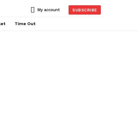
My account
SUBSCRIBE
ket
Time Out