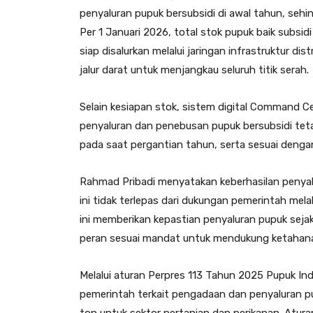
penyaluran pupuk bersubsidi di awal tahun, seh
Per 1 Januari 2026, total stok pupuk baik subsi
siap disalurkan melalui jaringan infrastruktur dist
jalur darat untuk menjangkau seluruh titik serah.
Selain kesiapan stok, sistem digital Command C
penyaluran dan penebusan pupuk bersubsidi tetap
pada saat pergantian tahun, serta sesuai denga
Rahmad Pribadi menyatakan keberhasilan penyal
ini tidak terlepas dari dukungan pemerintah mel
ini memberikan kepastian penyaluran pupuk seja
peran sesuai mandat untuk mendukung ketahan
Melalui aturan Perpres 113 Tahun 2025 Pupuk In
pemerintah terkait pengadaan dan penyaluran p
ton untuk sektor pertanian dan perikanan. Atura