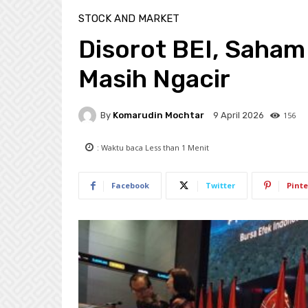
STOCK AND MARKET
Disorot BEI, Saham
Masih Ngacir
By
Komarudin Mochtar
156
9 April 2026
: Waktu baca
Less than 1
Menit
Facebook
Twitter
Pinte