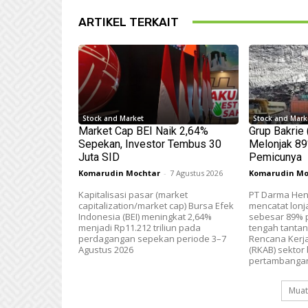
ARTIKEL TERKAIT
Stock and Market
Stock and Mark
Market Cap BEI Naik 2,64%
Grup Bakrie
Sepekan, Investor Tembus 30
Melonjak 89%
Juta SID
Pemicunya
Komarudin Mochtar
-
7 Agustus 2026
Komarudin Mo
Kapitalisasi pasar (market
PT Darma Hen
capitalization/market cap) Bursa Efek
mencatat lonj
Indonesia (BEI) meningkat 2,64%
sebesar 89% p
menjadi Rp11.212 triliun pada
tengah tanta
perdagangan sepekan periode 3–7
Rencana Kerj
Agustus 2026
(RKAB) sektor 
pertambangan
Muat