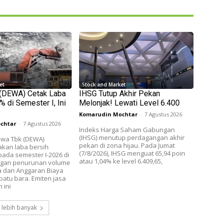
et
Stock and Market
 (DEWA) Cetak Laba
IHSG Tutup Akhir Pekan
 di Semester I, Ini
Melonjak! Lewati Level 6.400
Komarudin Mochtar
-
7 Agustus 2026
chtar
-
7 Agustus 2026
Indeks Harga Saham Gabungan
(IHSG) menutup perdagangan akhir
wa Tbk (DEWA)
pekan di zona hijau. Pada Jumat
akan laba bersih
(7/8/2026), IHSG menguat 65,94 poin
ada semester I-2026 di
atau 1,04% ke level 6.409,65,
ngan penurunan volume
a dan Anggaran Biaya
batu bara. Emiten jasa
 ini
 lebih banyak