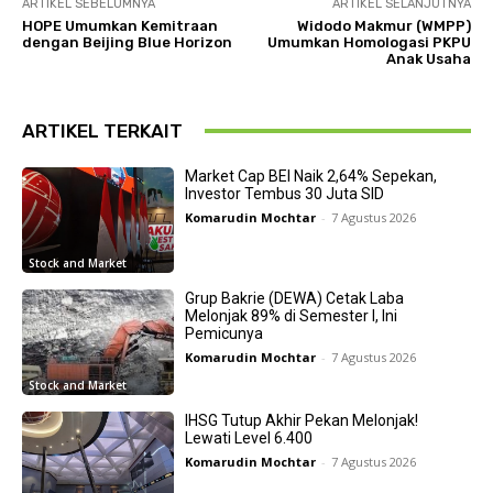
ARTIKEL SEBELUMNYA
ARTIKEL SELANJUTNYA
HOPE Umumkan Kemitraan
Widodo Makmur (WMPP)
dengan Beijing Blue Horizon
Umumkan Homologasi PKPU
Anak Usaha
ARTIKEL TERKAIT
Market Cap BEI Naik 2,64% Sepekan,
Investor Tembus 30 Juta SID
Komarudin Mochtar
-
7 Agustus 2026
Stock and Market
Grup Bakrie (DEWA) Cetak Laba
Melonjak 89% di Semester I, Ini
Pemicunya
Komarudin Mochtar
-
7 Agustus 2026
Stock and Market
IHSG Tutup Akhir Pekan Melonjak!
Lewati Level 6.400
Komarudin Mochtar
-
7 Agustus 2026