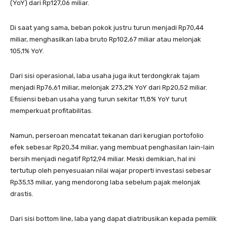
(YoY) dari Rp127,06 miliar.
Di saat yang sama, beban pokok justru turun menjadi Rp70,44
miliar, menghasilkan laba bruto Rp102,67 miliar atau melonjak
105,1% YoY.
Dari sisi operasional, laba usaha juga ikut terdongkrak tajam
menjadi Rp76,61 miliar, melonjak 273,2% YoY dari Rp20,52 miliar.
Efisiensi beban usaha yang turun sekitar 11,8% YoY turut
memperkuat profitabilitas.
Namun, perseroan mencatat tekanan dari kerugian portofolio
efek sebesar Rp20,34 miliar, yang membuat penghasilan lain-lain
bersih menjadi negatif Rp12,94 miliar. Meski demikian, hal ini
tertutup oleh penyesuaian nilai wajar properti investasi sebesar
Rp35,13 miliar, yang mendorong laba sebelum pajak melonjak
drastis.
Dari sisi bottom line, laba yang dapat diatribusikan kepada pemilik