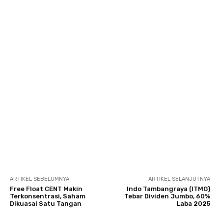
ARTIKEL SEBELUMNYA
ARTIKEL SELANJUTNYA
Free Float CENT Makin
Indo Tambangraya (ITMG)
Terkonsentrasi, Saham
Tebar Dividen Jumbo, 60%
Dikuasai Satu Tangan
Laba 2025