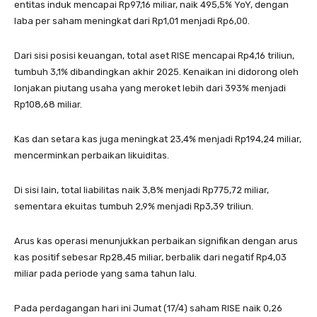
entitas induk mencapai Rp97,16 miliar, naik 495,5% YoY, dengan
laba per saham meningkat dari Rp1,01 menjadi Rp6,00.
Dari sisi posisi keuangan, total aset RISE mencapai Rp4,16 triliun,
tumbuh 3,1% dibandingkan akhir 2025. Kenaikan ini didorong oleh
lonjakan piutang usaha yang meroket lebih dari 393% menjadi
Rp108,68 miliar.
Kas dan setara kas juga meningkat 23,4% menjadi Rp194,24 miliar,
mencerminkan perbaikan likuiditas.
Di sisi lain, total liabilitas naik 3,8% menjadi Rp775,72 miliar,
sementara ekuitas tumbuh 2,9% menjadi Rp3,39 triliun.
Arus kas operasi menunjukkan perbaikan signifikan dengan arus
kas positif sebesar Rp28,45 miliar, berbalik dari negatif Rp4,03
miliar pada periode yang sama tahun lalu.
Pada perdagangan hari ini Jumat (17/4) saham RISE naik 0,26