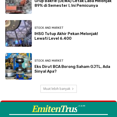
Grup Bakrie (DEWA) Cetak Laba Melonjak
89% di Semester I, Ini Pemicunya
STOCK AND MARKET
IHSG Tutup Akhir Pekan Melonjak!
Lewati Level 6.400
STOCK AND MARKET
Eks Dirut BCA Borong Saham GJTL, Ada
Sinyal Apa?
Muat lebih banyak
EmitenTrus
.com