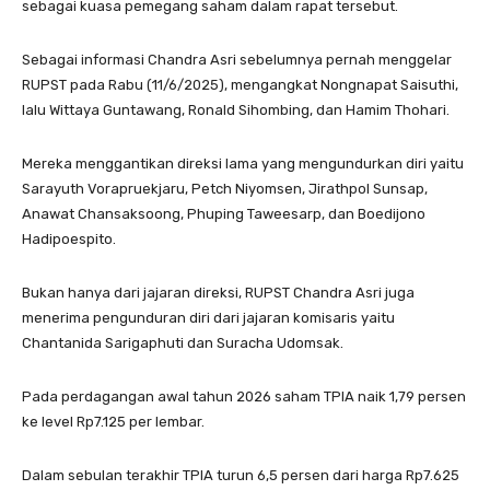
sebagai kuasa pemegang saham dalam rapat tersebut.
Sebagai informasi Chandra Asri sebelumnya pernah menggelar
RUPST pada Rabu (11/6/2025), mengangkat Nongnapat Saisuthi,
lalu Wittaya Guntawang, Ronald Sihombing, dan Hamim Thohari.
Mereka menggantikan direksi lama yang mengundurkan diri yaitu
Sarayuth Vorapruekjaru, Petch Niyomsen, Jirathpol Sunsap,
Anawat Chansaksoong, Phuping Taweesarp, dan Boedijono
Hadipoespito.
Bukan hanya dari jajaran direksi, RUPST Chandra Asri juga
menerima pengunduran diri dari jajaran komisaris yaitu
Chantanida Sarigaphuti dan Suracha Udomsak.
Pada perdagangan awal tahun 2026 saham TPIA naik 1,79 persen
ke level Rp7.125 per lembar.
Dalam sebulan terakhir TPIA turun 6,5 persen dari harga Rp7.625