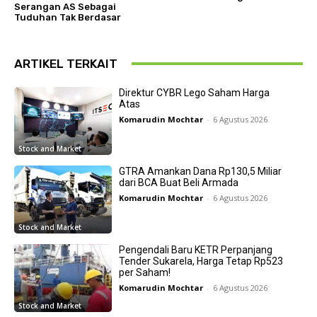
Serangan AS Sebagai
Tuduhan Tak Berdasar
ARTIKEL TERKAIT
Direktur CYBR Lego Saham Harga
Atas
Komarudin Mochtar
-
6 Agustus 2026
Stock and Market
GTRA Amankan Dana Rp130,5 Miliar
dari BCA Buat Beli Armada
Komarudin Mochtar
-
6 Agustus 2026
Stock and Market
Pengendali Baru KETR Perpanjang
Tender Sukarela, Harga Tetap Rp523
per Saham!
Komarudin Mochtar
-
6 Agustus 2026
Stock and Market