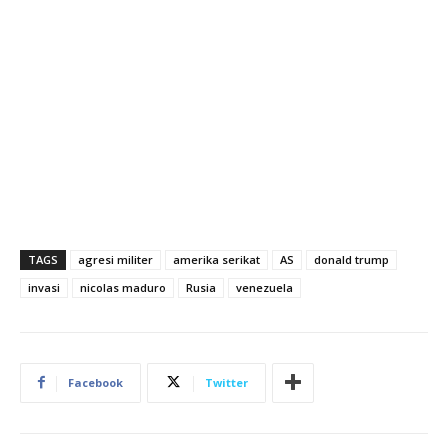
TAGS
agresi militer
amerika serikat
AS
donald trump
invasi
nicolas maduro
Rusia
venezuela
Facebook
Twitter