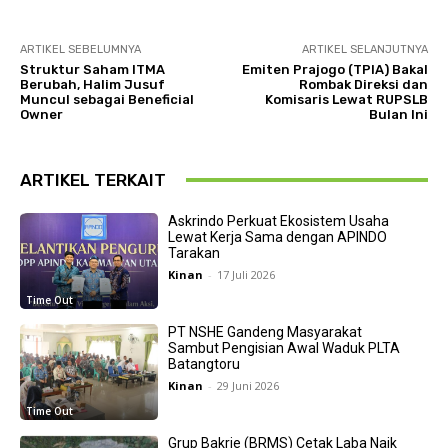
ARTIKEL SEBELUMNYA
ARTIKEL SELANJUTNYA
Struktur Saham ITMA
Emiten Prajogo (TPIA) Bakal
Berubah, Halim Jusuf
Rombak Direksi dan
Muncul sebagai Beneficial
Komisaris Lewat RUPSLB
Owner
Bulan Ini
ARTIKEL TERKAIT
Askrindo Perkuat Ekosistem Usaha
Lewat Kerja Sama dengan APINDO
Tarakan
Kinan
-
17 Juli 2026
Time Out
PT NSHE Gandeng Masyarakat
Sambut Pengisian Awal Waduk PLTA
Batangtoru
Kinan
-
29 Juni 2026
Time Out
Grup Bakrie (BRMS) Cetak Laba Naik