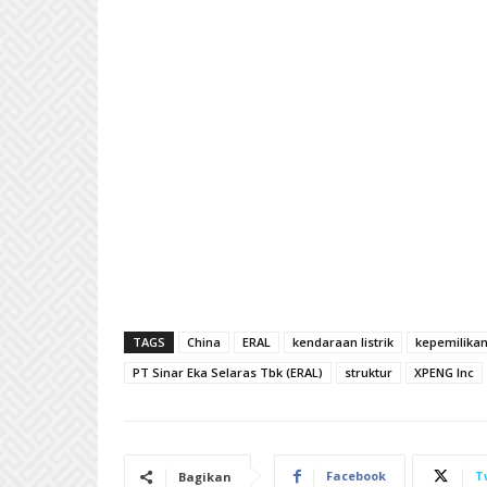
TAGS
China
ERAL
kendaraan listrik
kepemilika
PT Sinar Eka Selaras Tbk (ERAL)
struktur
XPENG Inc
Facebook
T
Bagikan