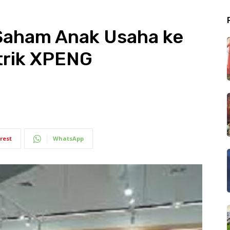
Saham Anak Usaha ke
trik XPENG
rest
WhatsApp