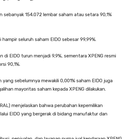
an sebanyak 154.072 lembar saham atau setara 90,1%
i hampir seluruh saham EIDO sebesar 99,99%.
an di EIDO turun menjadi 9,9%, sementara XPENG resmi
si 90,1%.
alim yang sebelumnya mewakili 0,001% saham EIDO juga
galihan mayoritas saham kepada XPENG dilakukan.
ERAL) menjelaskan bahwa perubahan kepemilikan
lalui EIDO yang bergerak di bidang manufaktur dan
ibusi, penjualan, dan layanan purna jual kendaraan XPENG