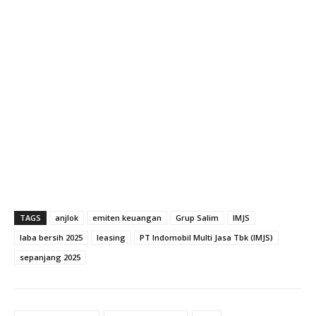
TAGS
anjlok
emiten keuangan
Grup Salim
IMJS
laba bersih 2025
leasing
PT Indomobil Multi Jasa Tbk (IMJS)
sepanjang 2025