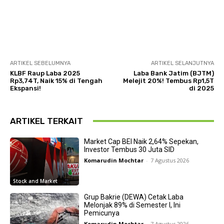
ARTIKEL SEBELUMNYA
ARTIKEL SELANJUTNYA
KLBF Raup Laba 2025
Laba Bank Jatim (BJTM)
Rp3,74T, Naik 15% di Tengah
Melejit 20%! Tembus Rp1,5T
Ekspansi!
di 2025
ARTIKEL TERKAIT
Market Cap BEI Naik 2,64% Sepekan,
Investor Tembus 30 Juta SID
Komarudin Mochtar
-
7 Agustus 2026
Stock and Market
Grup Bakrie (DEWA) Cetak Laba
Melonjak 89% di Semester I, Ini
Pemicunya
Komarudin Mochtar
-
7 Agustus 2026