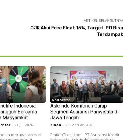
ARTIKEL SELANJUTNYA
OJK Akui Free Float 15%, Target IPO Bisa
Terdampak
Real Sector
nulife Indonesia,
Askrindo Komitmen Garap
Tangguh Bersama
Segmen Asuransi Pariwisata di
n Masyarakat
Jawa Tengah
chtar
-
21 Juli 2026
Kinan
-
23 Februari 2026
nesia merayakan hari
EmitenTrust.com - PT Asuransi Kredit
engan memperkuat
Indonesia (Askrindo) memperkuat