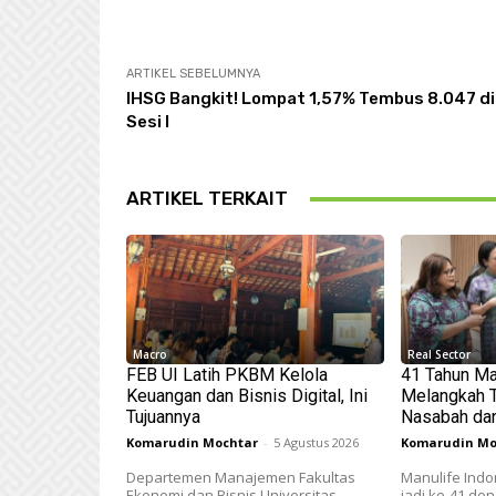
ARTIKEL SEBELUMNYA
IHSG Bangkit! Lompat 1,57% Tembus 8.047 di
Sesi I
ARTIKEL TERKAIT
Macro
Real Sector
FEB UI Latih PKBM Kelola
41 Tahun Ma
Keuangan dan Bisnis Digital, Ini
Melangkah 
Tujuannya
Nasabah da
Komarudin Mochtar
-
5 Agustus 2026
Komarudin Mo
Departemen Manajemen Fakultas
Manulife Indo
Ekonomi dan Bisnis Universitas
jadi ke-41 d