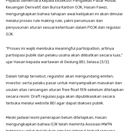
Pejabat sementara Kepala Eksekutif Pengawas Pasar Modal,
Keuangan Derivatif, dan Bursa Karbon OJK, Hasan Fawzi,
mengungkapkan bahwa tahapan awal kebijakan ini akan dimulai
melalui proses rule making rule, yakni perumusan dan
penyusunan aturan sesuai ketentuan dalam POJK dan regulasi
OJK.
“Proses ini wajib membuka meaningful participation, artinya
partisipasi publik dan pelaku usaha akan dilibatkan secara luas,”
ujar Hasan kepada wartawan di Gedung BEI, Selasa (3/2).
Dalam tahap tersebut, regulator akan mengundang emiten,
investor, serta pelaku pasar untuk menyampaikan masukan dan
usulan atas rancangan aturan free float 15% sebelum ditetapkan
secara resmi. Draft regulasi juga akan dipublikasikan secara
terbuka melalui website BEI agar dapat diakses publik.
Meski jadwal resmi penerapan belum ditetapkan, Hasan
mengungkapkan bahwa OJK telah meminta Asosiasi MWTN
Indonesia untuk melakukan simulasi internal terkait rencana