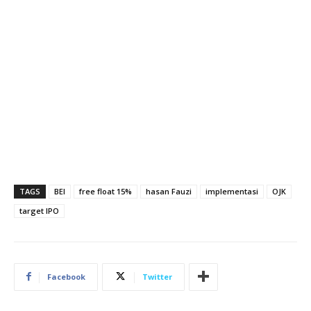
TAGS
BEI
free float 15%
hasan Fauzi
implementasi
OJK
target IPO
Facebook
Twitter