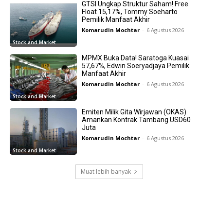
GTSI Ungkap Struktur Saham! Free
Float 15,17%, Tommy Soeharto
Pemilik Manfaat Akhir
Komarudin Mochtar
-
6 Agustus 2026
Stock and Market
MPMX Buka Data! Saratoga Kuasai
57,67%, Edwin Soeryadjaya Pemilik
Manfaat Akhir
Komarudin Mochtar
-
6 Agustus 2026
Stock and Market
Emiten Milik Gita Wirjawan (OKAS)
Amankan Kontrak Tambang USD60
Juta
Komarudin Mochtar
-
6 Agustus 2026
Stock and Market
Muat lebih banyak