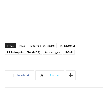
TAGS
INDS
ladang bisnis baru
lini fastener
PT Indospring Tbk (INDS)
tancap gas
U-Bolt
Facebook
Twitter