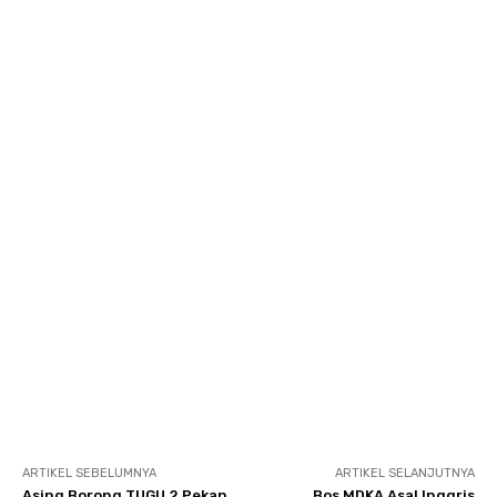
ARTIKEL SEBELUMNYA
ARTIKEL SELANJUTNYA
Asing Borong TUGU 2 Pekan
Bos MDKA Asal Inggris