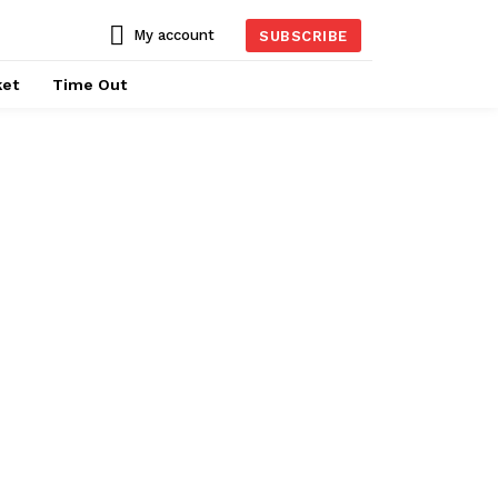
My account
SUBSCRIBE
ket
Time Out