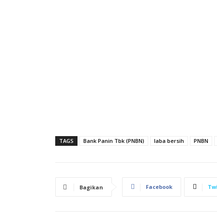
TAGS
Bank Panin Tbk (PNBN)
laba bersih
PNBN
Facebook
Twi
Bagikan