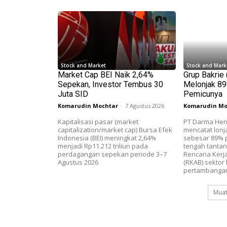
Stock and Market
Stock and Mark
Market Cap BEI Naik 2,64%
Grup Bakrie
Sepekan, Investor Tembus 30
Melonjak 89%
Juta SID
Pemicunya
Komarudin Mochtar
-
7 Agustus 2026
Komarudin Mo
Kapitalisasi pasar (market
PT Darma Hen
capitalization/market cap) Bursa Efek
mencatat lonj
Indonesia (BEI) meningkat 2,64%
sebesar 89% p
menjadi Rp11.212 triliun pada
tengah tanta
perdagangan sepekan periode 3–7
Rencana Kerj
Agustus 2026
(RKAB) sektor 
pertambangan
Muat