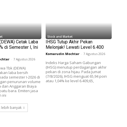
et
Stock and Market
 (DEWA) Cetak Laba
IHSG Tutup Akhir Pekan
 di Semester I, Ini
Melonjak! Lewati Level 6.400
Komarudin Mochtar
-
7 Agustus 2026
chtar
-
7 Agustus 2026
Indeks Harga Saham Gabungan
(IHSG) menutup perdagangan akhir
wa Tbk (DEWA)
pekan di zona hijau. Pada Jumat
akan laba bersih
(7/8/2026), IHSG menguat 65,94 poin
ada semester I-2026 di
atau 1,04% ke level 6.409,65,
ngan penurunan volume
a dan Anggaran Biaya
batu bara. Emiten jasa
 ini
 lebih banyak