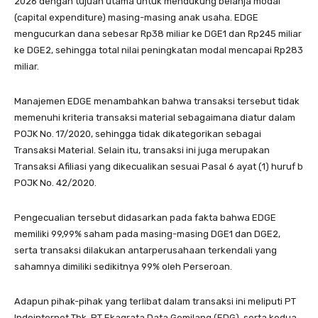
2026 dengan tujuan utama untuk mendukung belanja modal
(capital expenditure) masing-masing anak usaha. EDGE
mengucurkan dana sebesar Rp38 miliar ke DGE1 dan Rp245 miliar
ke DGE2, sehingga total nilai peningkatan modal mencapai Rp283
miliar.
Manajemen EDGE menambahkan bahwa transaksi tersebut tidak
memenuhi kriteria transaksi material sebagaimana diatur dalam
POJK No. 17/2020, sehingga tidak dikategorikan sebagai
Transaksi Material. Selain itu, transaksi ini juga merupakan
Transaksi Afiliasi yang dikecualikan sesuai Pasal 6 ayat (1) huruf b
POJK No. 42/2020.
Pengecualian tersebut didasarkan pada fakta bahwa EDGE
memiliki 99,99% saham pada masing-masing DGE1 dan DGE2,
serta transaksi dilakukan antarperusahaan terkendali yang
sahamnya dimiliki sedikitnya 99% oleh Perseroan.
Adapun pihak-pihak yang terlibat dalam transaksi ini meliputi PT
Indointernet Tbk, PT Ekagrata Data Gemilang (EDG), serta kedua