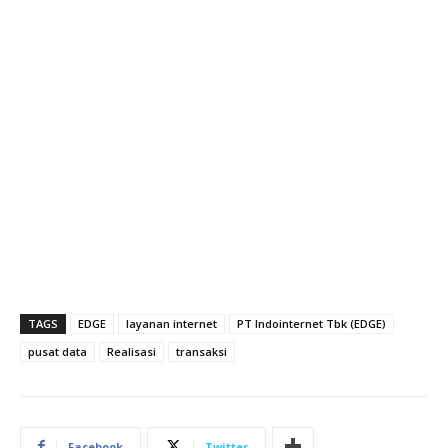
TAGS
EDGE
layanan internet
PT Indointernet Tbk (EDGE)
pusat data
Realisasi
transaksi
Facebook
Twitter