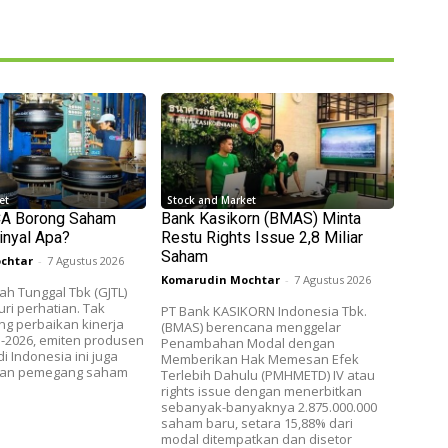
et
Stock and Market
CA Borong Saham
Bank Kasikorn (BMAS) Minta
inyal Apa?
Restu Rights Issue 2,8 Miliar
Saham
chtar
-
7 Agustus 2026
Komarudin Mochtar
-
7 Agustus 2026
h Tunggal Tbk (GJTL)
ri perhatian. Tak
PT Bank KASIKORN Indonesia Tbk.
g perbaikan kinerja
(BMAS) berencana menggelar
II-2026, emiten produsen
Penambahan Modal dengan
i Indonesia ini juga
Memberikan Hak Memesan Efek
etan pemegang saham
Terlebih Dahulu (PMHMETD) IV atau
rights issue dengan menerbitkan
sebanyak-banyaknya 2.875.000.000
saham baru, setara 15,88% dari
modal ditempatkan dan disetor