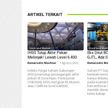
ARTIKEL TERKAIT
Stock and Market
Stock and Mark
IHSG Tutup Akhir Pekan
Eks Dirut B
Melonjak! Lewati Level 6.400
GJTL, Ada S
Komarudin Mochtar
-
7 Agustus 2026
Komarudin Mo
Indeks Harga Saham Gabungan
Saham PT Gaja
(IHSG) menutup perdagangan akhir
kembali mencu
pekan di zona hijau. Pada Jumat
hanya didukun
(7/8/2026), IHSG menguat 65,94 poin
pada kuartal 
atau 1,04% ke level 6.409,65,
ban terbesar d
memiliki der
kelas kakap.