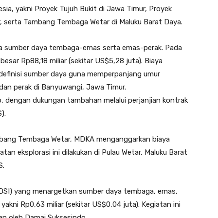
nesia, yakni Proyek Tujuh Bukit di Jawa Timur, Proyek
r, serta Tambang Tembaga Wetar di Maluku Barat Daya.
pada sumber daya tembaga-emas serta emas-perak. Pada
ar Rp88,18 miliar (sekitar US$5,28 juta). Biaya
 definisi sumber daya guna memperpanjang umur
 dan perak di Banyuwangi, Jawa Timur.
do, dengan dukungan tambahan melalui perjanjian kontrak
).
ambang Tembaga Wetar, MDKA menganggarkan biaya
iatan eksplorasi ini dilakukan di Pulau Wetar, Maluku Barat
S.
 (DSI) yang menargetkan sumber daya tembaga, emas,
 yakni Rp0,63 miliar (sekitar US$0,04 juta). Kegiatan ini
kan oleh Damai Suksesindo.