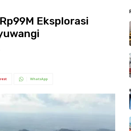
Rp99M Eksplorasi
yuwangi
2
rest
WhatsApp