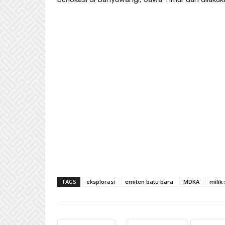
TAGS
eksplorasi
emiten batu bara
MDKA
milik