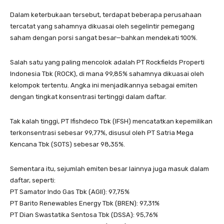
Dalam keterbukaan tersebut, terdapat beberapa perusahaan
tercatat yang sahamnya dikuasai oleh segelintir pemegang
saham dengan porsi sangat besar—bahkan mendekati 100%.
Salah satu yang paling mencolok adalah PT Rockfields Properti
Indonesia Tbk (ROCK), di mana 99,85% sahamnya dikuasai oleh
kelompok tertentu. Angka ini menjadikannya sebagai emiten
dengan tingkat konsentrasi tertinggi dalam daftar.
Tak kalah tinggi, PT Ifishdeco Tbk (IFSH) mencatatkan kepemilikan
terkonsentrasi sebesar 99,77%, disusul oleh PT Satria Mega
Kencana Tbk (SOTS) sebesar 98,35%.
Sementara itu, sejumlah emiten besar lainnya juga masuk dalam
daftar, seperti:
PT Samator Indo Gas Tbk (AGII): 97,75%
PT Barito Renewables Energy Tbk (BREN): 97,31%
PT Dian Swastatika Sentosa Tbk (DSSA): 95,76%