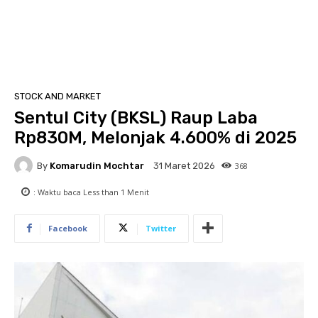
STOCK AND MARKET
Sentul City (BKSL) Raup Laba
Rp830M, Melonjak 4.600% di 2025
By
Komarudin Mochtar
368
31 Maret 2026
: Waktu baca
Less than 1
Menit
Facebook
Twitter