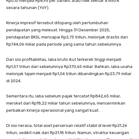
Rp0,10 menjadi Rp4,95 per saham, atau naik sekitar 4.850%
secara tahunan (YoY).
Kinerja impresif tersebut ditopang oleh pertumbuhan
pendapatan yang melesat. Hingga 31 Desember 2025,
pendapatan BKSL mencapai Rp2,75 triliun, melonjak drastis dari
Rp744,06 miliar pada periode yang sama tahun sebelumnya.
Dari sisi profitabilitas, laba bruto ikut terkerek tinggi menjadi
Rp1,57 triliun dari sebelumnya Rp370,65 miliar. Bahkan, laba usaha
melonjak tajam menjadi Rp1,04 triliun dibandingkan Rp23,79 miliar
di 2024.
Sementara itu, laba sebelum pajak tercatat Rp842,65 miliar,
meroket dari Rp18,22 miliar tahun sebelumnya, mencerminkan
perbaikan kinerja operasional yang sangat kuat.
Di sisi neraca, total aset perseroan relatif stabil di level Rp21,26
triliun, sedikit naik dari Rp21,18 triliun. Namun, struktur keuangan