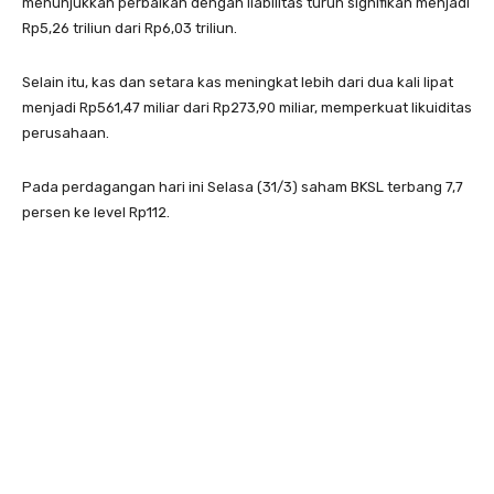
menunjukkan perbaikan dengan liabilitas turun signifikan menjadi
Rp5,26 triliun dari Rp6,03 triliun.
Selain itu, kas dan setara kas meningkat lebih dari dua kali lipat
menjadi Rp561,47 miliar dari Rp273,90 miliar, memperkuat likuiditas
perusahaan.
Pada perdagangan hari ini Selasa (31/3) saham BKSL terbang 7,7
persen ke level Rp112.