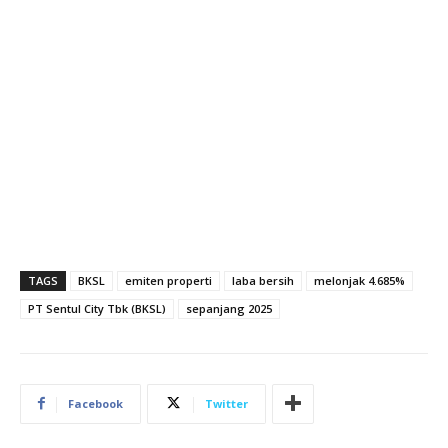
TAGS
BKSL
emiten properti
laba bersih
melonjak 4.685%
PT Sentul City Tbk (BKSL)
sepanjang 2025
Facebook
Twitter