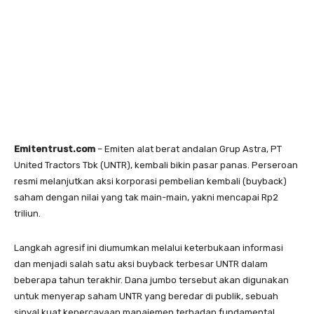
Emitentrust.com
– Emiten alat berat andalan Grup Astra, PT
United Tractors Tbk (UNTR), kembali bikin pasar panas. Perseroan
resmi melanjutkan aksi korporasi pembelian kembali (buyback)
saham dengan nilai yang tak main-main, yakni mencapai Rp2
triliun.
Langkah agresif ini diumumkan melalui keterbukaan informasi
dan menjadi salah satu aksi buyback terbesar UNTR dalam
beberapa tahun terakhir. Dana jumbo tersebut akan digunakan
untuk menyerap saham UNTR yang beredar di publik, sebuah
sinyal kuat kepercayaan manajemen terhadap fundamental