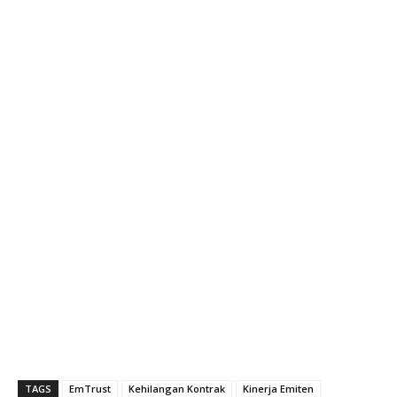
TAGS
EmTrust
Kehilangan Kontrak
Kinerja Emiten