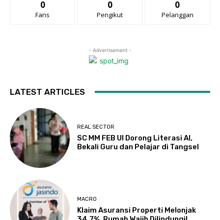
0
0
0
Fans
Pengikut
Pelanggan
- Advertisement -
LATEST ARTICLES
REAL SECTOR
SC MM FEB UI Dorong Literasi AI,
Bekali Guru dan Pelajar di Tangsel
MACRO
Klaim Asuransi Properti Melonjak
34,7%, Rumah Wajib Dilindungi!