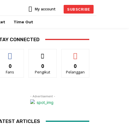
My account
SUBSCRIBE
ket
Time Out
TAY CONNECTED
0
0
0
Fans
Pengikut
Pelanggan
- Advertisement -
ATEST ARTICLES