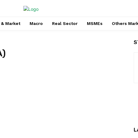
 & Market
Macro
Real Sector
MSMEs
Others Mar
S
A)
L