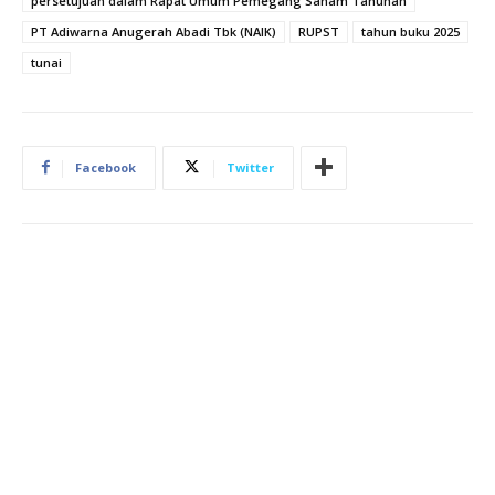
persetujuan dalam Rapat Umum Pemegang Saham Tahunan
PT Adiwarna Anugerah Abadi Tbk (NAIK)
RUPST
tahun buku 2025
tunai
Facebook
Twitter