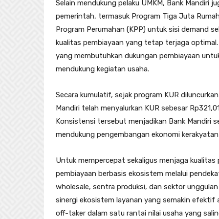
Selain mendukung pelaku UMKM, Bank Mandiri ju
pemerintah, termasuk Program Tiga Juta Rumah.
Program Perumahan (KPP) untuk sisi demand seb
kualitas pembiayaan yang tetap terjaga optima
yang membutuhkan dukungan pembiayaan untuk 
mendukung kegiatan usaha.
Secara kumulatif, sejak program KUR diluncurka
Mandiri telah menyalurkan KUR sebesar Rp321,01 t
Konsistensi tersebut menjadikan Bank Mandiri s
mendukung pengembangan ekonomi kerakyatan s
Untuk mempercepat sekaligus menjaga kualitas 
pembiayaan berbasis ekosistem melalui pendek
wholesale, sentra produksi, dan sektor unggula
sinergi ekosistem layanan yang semakin efektif 
off-taker dalam satu rantai nilai usaha yang sal