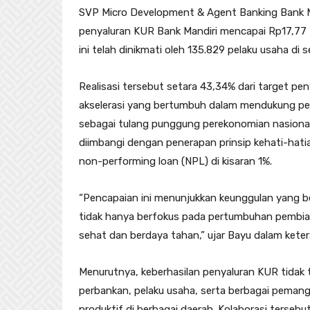
SVP Micro Development & Agent Banking Bank M
penyaluran KUR Bank Mandiri mencapai Rp17,77 
ini telah dinikmati oleh 135.829 pelaku usaha di s
Realisasi tersebut setara 43,34% dari target p
akselerasi yang bertumbuh dalam mendukung p
sebagai tulang punggung perekonomian nasional.
diimbangi dengan penerapan prinsip kehati-hatia
non-performing loan (NPL) di kisaran 1%.
“Pencapaian ini menunjukkan keunggulan yang be
tidak hanya berfokus pada pertumbuhan pembiaya
sehat dan berdaya tahan,” ujar Bayu dalam kete
Menurutnya, keberhasilan penyaluran KUR tidak te
perbankan, pelaku usaha, serta berbagai pema
produktif di berbagai daerah. Kolaborasi terse