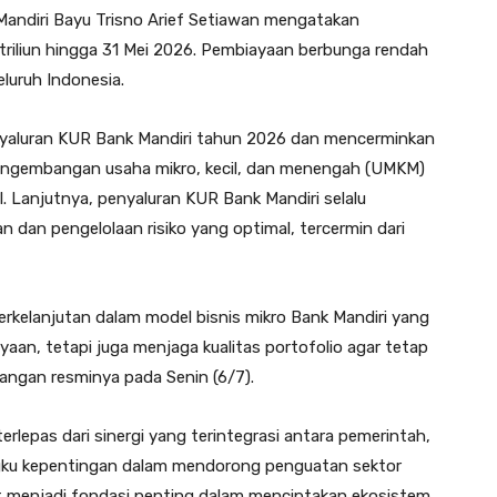
andiri Bayu Trisno Arief Setiawan mengatakan
triliun hingga 31 Mei 2026. Pembiayaan berbunga rendah
eluruh Indonesia.
enyaluran KUR Bank Mandiri tahun 2026 dan mencerminkan
engembangan usaha mikro, kecil, dan menengah (UMKM)
 Lanjutnya, penyaluran KUR Bank Mandiri selalu
n dan pengelolaan risiko yang optimal, tercermin dari
rkelanjutan dalam model bisnis mikro Bank Mandiri yang
an, tetapi juga menjaga kualitas portofolio agar tetap
rangan resminya pada Senin (6/7).
rlepas dari sinergi yang terintegrasi antara pemerintah,
ngku kepentingan dalam mendorong penguatan sektor
but menjadi fondasi penting dalam menciptakan ekosistem