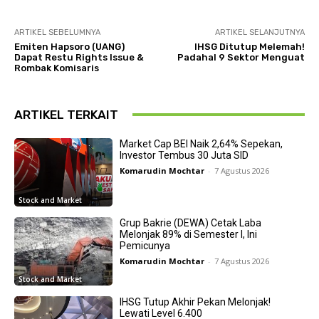
ARTIKEL SEBELUMNYA
ARTIKEL SELANJUTNYA
Emiten Hapsoro (UANG)
IHSG Ditutup Melemah!
Dapat Restu Rights Issue &
Padahal 9 Sektor Menguat
Rombak Komisaris
ARTIKEL TERKAIT
Market Cap BEI Naik 2,64% Sepekan,
Investor Tembus 30 Juta SID
Komarudin Mochtar
-
7 Agustus 2026
Stock and Market
Grup Bakrie (DEWA) Cetak Laba
Melonjak 89% di Semester I, Ini
Pemicunya
Komarudin Mochtar
-
7 Agustus 2026
Stock and Market
IHSG Tutup Akhir Pekan Melonjak!
Lewati Level 6.400