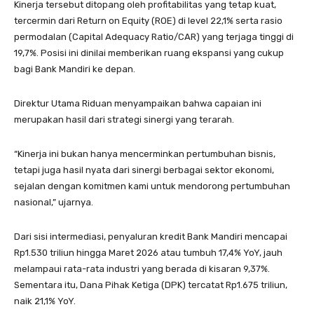
Kinerja tersebut ditopang oleh profitabilitas yang tetap kuat,
tercermin dari Return on Equity (ROE) di level 22,1% serta rasio
permodalan (Capital Adequacy Ratio/CAR) yang terjaga tinggi di
19,7%. Posisi ini dinilai memberikan ruang ekspansi yang cukup
bagi Bank Mandiri ke depan.
Direktur Utama Riduan menyampaikan bahwa capaian ini
merupakan hasil dari strategi sinergi yang terarah.
“Kinerja ini bukan hanya mencerminkan pertumbuhan bisnis,
tetapi juga hasil nyata dari sinergi berbagai sektor ekonomi,
sejalan dengan komitmen kami untuk mendorong pertumbuhan
nasional,” ujarnya.
Dari sisi intermediasi, penyaluran kredit Bank Mandiri mencapai
Rp1.530 triliun hingga Maret 2026 atau tumbuh 17,4% YoY, jauh
melampaui rata-rata industri yang berada di kisaran 9,37%.
Sementara itu, Dana Pihak Ketiga (DPK) tercatat Rp1.675 triliun,
naik 21,1% YoY.