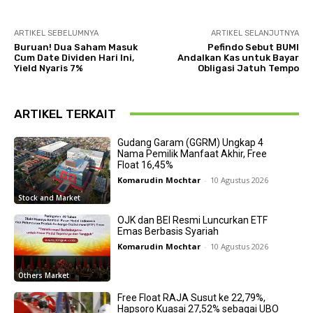
ARTIKEL SEBELUMNYA
ARTIKEL SELANJUTNYA
Buruan! Dua Saham Masuk
Pefindo Sebut BUMI
Cum Date Dividen Hari Ini,
Andalkan Kas untuk Bayar
Yield Nyaris 7%
Obligasi Jatuh Tempo
ARTIKEL TERKAIT
Gudang Garam (GGRM) Ungkap 4
Nama Pemilik Manfaat Akhir, Free
Float 16,45%
Komarudin Mochtar
-
10 Agustus 2026
Stock and Market
OJK dan BEI Resmi Luncurkan ETF
Emas Berbasis Syariah
Komarudin Mochtar
-
10 Agustus 2026
Others Market
Free Float RAJA Susut ke 22,79%,
Hapsoro Kuasai 27,52% sebagai UBO