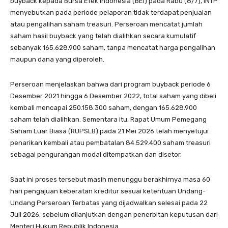
buyback kepada Bursa Efek Indonesia (BEI) pada Rabu (8/7), INTP
menyebutkan pada periode pelaporan tidak terdapat penjualan
atau pengalihan saham treasuri. Perseroan mencatat jumlah
saham hasil buyback yang telah dialihkan secara kumulatif
sebanyak 165.628.900 saham, tanpa mencatat harga pengalihan
maupun dana yang diperoleh.
Perseroan menjelaskan bahwa dari program buyback periode 6
Desember 2021 hingga 6 Desember 2022, total saham yang dibeli
kembali mencapai 250.158.300 saham, dengan 165.628.900
saham telah dialihkan. Sementara itu, Rapat Umum Pemegang
Saham Luar Biasa (RUPSLB) pada 21 Mei 2026 telah menyetujui
penarikan kembali atau pembatalan 84.529.400 saham treasuri
sebagai pengurangan modal ditempatkan dan disetor.
Saat ini proses tersebut masih menunggu berakhirnya masa 60
hari pengajuan keberatan kreditur sesuai ketentuan Undang-
Undang Perseroan Terbatas yang dijadwalkan selesai pada 22
Juli 2026, sebelum dilanjutkan dengan penerbitan keputusan dari
Menteri Hukum Republik Indonesia.