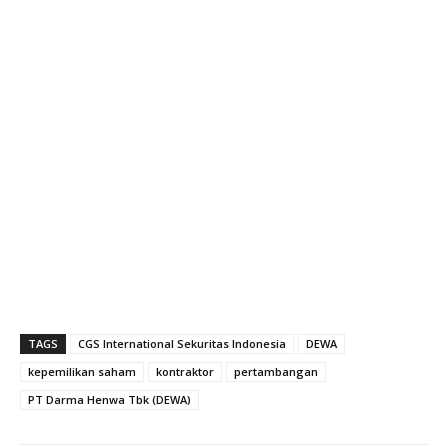
TAGS
CGS International Sekuritas Indonesia
DEWA
kepemilikan saham
kontraktor
pertambangan
PT Darma Henwa Tbk (DEWA)