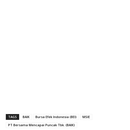
TAGS
BAIK
Bursa Efek Indonesia (BEI)
MSIE
PT Bersama Mencapai Puncak Tbk. (BAIK)