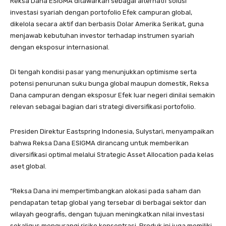
Reksa Dana ESIGMA ditawarkan sebagai alternatif solusi
investasi syariah dengan portofolio Efek campuran global,
dikelola secara aktif dan berbasis Dolar Amerika Serikat, guna
menjawab kebutuhan investor terhadap instrumen syariah
dengan eksposur internasional.
Di tengah kondisi pasar yang menunjukkan optimisme serta
potensi penurunan suku bunga global maupun domestik, Reksa
Dana campuran dengan eksposur Efek luar negeri dinilai semakin
relevan sebagai bagian dari strategi diversifikasi portofolio.
Presiden Direktur Eastspring Indonesia, Sulystari, menyampaikan
bahwa Reksa Dana ESIGMA dirancang untuk memberikan
diversifikasi optimal melalui Strategic Asset Allocation pada kelas
aset global.
“Reksa Dana ini mempertimbangkan alokasi pada saham dan
pendapatan tetap global yang tersebar di berbagai sektor dan
wilayah geografis, dengan tujuan meningkatkan nilai investasi
sekaligus mengurangi risiko konsentrasi. Produk ini juga memiliki