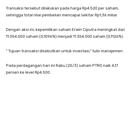
Transaksi tersebut dilakukan pada harga Rp4.520 per saham,
sehingga total nilai pembelian mencapai sekitar Rp1,36 miliar.
Dengan aksi ini, kepemilikan saham Erwin Ciputra meningkat dari
11.054.000 saham (0,1096%) menjadi 11.354.000 saham (0,1126%).
” Tujuan transaksi disebutkan untuk investasi,” tulis manajemen.
Pada perdagangan hari ini Rabu (25/3) saham PTRO naik 4,17
persen ke level Rp4.500.