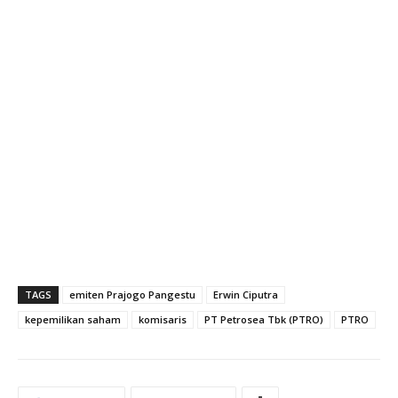
TAGS
emiten Prajogo Pangestu
Erwin Ciputra
kepemilikan saham
komisaris
PT Petrosea Tbk (PTRO)
PTRO