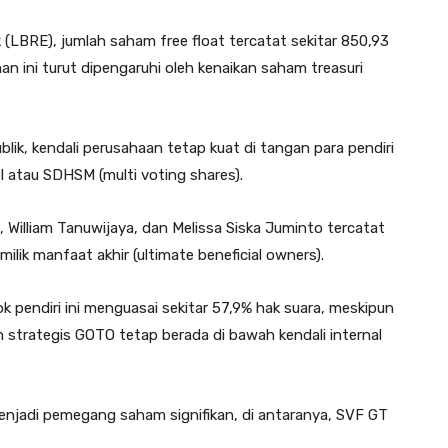
(LBRE), jumlah saham free float tercatat sekitar 850,93
unan ini turut dipengaruhi oleh kenaikan saham treasuri
blik, kendali perusahaan tetap kuat di tangan para pendiri
l atau SDHSM (multi voting shares).
 William Tanuwijaya, dan Melissa Siska Juminto tercatat
ik manfaat akhir (ultimate beneficial owners).
pendiri ini menguasai sekitar 57,9% hak suara, meskipun
rah strategis GOTO tetap berada di bawah kendali internal
h menjadi pemegang saham signifikan, di antaranya, SVF GT