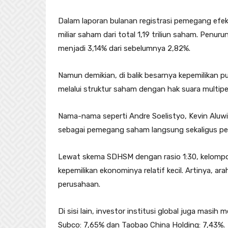
Dalam laporan bulanan registrasi pemegang efek 
miliar saham dari total 1,19 triliun saham. Penur
menjadi 3,14% dari sebelumnya 2,82%.
Namun demikian, di balik besarnya kepemilikan pu
melalui struktur saham dengan hak suara multipe
Nama-nama seperti Andre Soelistyo, Kevin Aluwi,
sebagai pemegang saham langsung sekaligus pemil
Lewat skema SDHSM dengan rasio 1:30, kelompok 
kepemilikan ekonominya relatif kecil. Artinya, a
perusahaan.
Di sisi lain, investor institusi global juga masi
Subco: 7,65% dan Taobao China Holding: 7,43%.