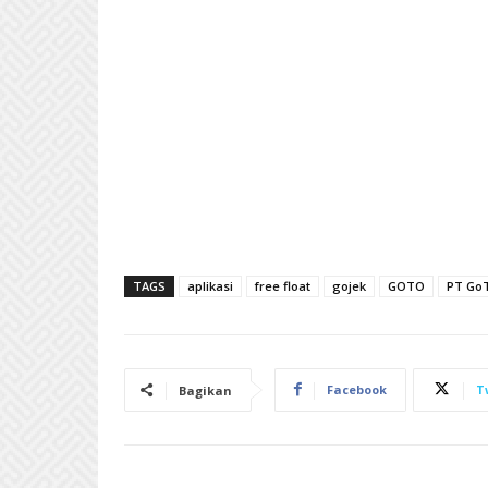
TAGS
aplikasi
free float
gojek
GOTO
PT GoT
Facebook
T
Bagikan