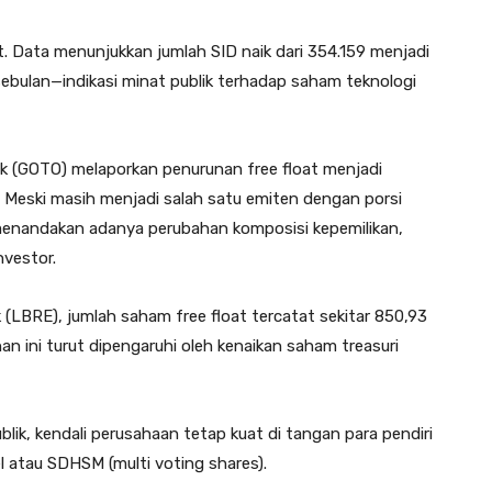
at. Data menunjukkan jumlah SID naik dari 354.159 menjadi
ebulan—indikasi minat publik terhadap saham teknologi
 (GOTO) melaporkan penurunan free float menjadi
 Meski masih menjadi salah satu emiten dengan porsi
 menandakan adanya perubahan komposisi kepemilikan,
nvestor.
(LBRE), jumlah saham free float tercatat sekitar 850,93
unan ini turut dipengaruhi oleh kenaikan saham treasuri
blik, kendali perusahaan tetap kuat di tangan para pendiri
l atau SDHSM (multi voting shares).