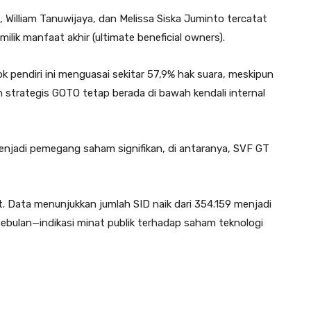
 William Tanuwijaya, dan Melissa Siska Juminto tercatat
ik manfaat akhir (ultimate beneficial owners).
pendiri ini menguasai sekitar 57,9% hak suara, meskipun
rah strategis GOTO tetap berada di bawah kendali internal
h menjadi pemegang saham signifikan, di antaranya, SVF GT
at. Data menunjukkan jumlah SID naik dari 354.159 menjadi
ebulan—indikasi minat publik terhadap saham teknologi