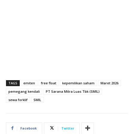
TAGS
emiten
free float
kepemilikan saham
Maret 2026
pemegang kendali
PT Sarana Mitra Luas Tbk (SMIL)
sewa forklif
SMIL
Facebook
Twitter