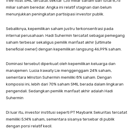
free float SMIL tercatat sekitar 1,35 miliar saham dari total 8,75
miliar saham beredar. Angka ini relatif stagnan dan belum
menunjukkan peningkatan partisipasi investor publik.
Sebaliknya, kepemilikan saham justru terkonsentrasi pada
internal perusahaan. Hadi Suhermin tercatat sebagai pemegang
saham terbesar sekaligus pemilik manfaat akhir (ultimate
beneficial owner) dengan kepemilikan langsung 46,99% saham.
Dominasi tersebut diperkuat oleh kepemilikan keluarga dan
manajemen. Lucia Irawaty Lie menggenggam 24% saham,
sementara Winston Suhermin memiliki 8% saham. Dengan
komposisi ini, lebih dari 70% saham SMIL berada dalam lingkaran
pengendali. Sedangkan pemilik manfaat akhir adalah Hadi
Suhermin
Di luar itu, investor institusi seperti PT Maybank Sekuritas tercatat
memiliki 5,14% saham, sementara sisanya tersebar di publik
dengan porsi relatif kecil.