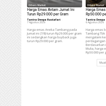
Others Market
Others Market
Harga Emas Antam Jumat Ini
Harga Emas
Turun Rp29.000 per Gram
Rp50.000 pe
Tantra Deepa Rastafari
-
Tantra Deepa 
7 Agustus 2026
6 Agustus 2026
Harga emas Aneka Tambang pada
Harga emas b
Jumat ini (7/8) turun Rp29.000 per gram
Tambang Tbk 
ini sedangkan harga buyback juga
mengalami ken
turun Rp29.000 per gram.
perdagangan K
Berdasarkan i
Mulia, harga 
Rp50.000 per 
Muat