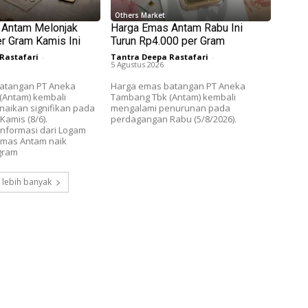
Others Market
 Antam Melonjak
Harga Emas Antam Rabu Ini
r Gram Kamis Ini
Turun Rp4.000 per Gram
Rastafari
-
Tantra Deepa Rastafari
-
5 Agustus 2026
atangan PT Aneka
Harga emas batangan PT Aneka
(Antam) kembali
Tambang Tbk (Antam) kembali
aikan signifikan pada
mengalami penurunan pada
amis (8/6).
perdagangan Rabu (5/8/2026).
nformasi dari Logam
emas Antam naik
gram
 lebih banyak