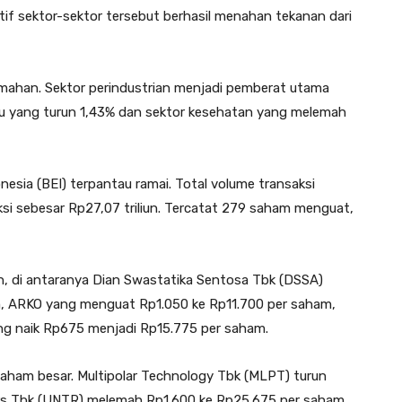
sitif sektor-sektor tersebut berhasil menahan tekanan dari
lemahan. Sektor perindustrian menjadi pemberat utama
aku yang turun 1,43% dan sektor kesehatan yang melemah
esia (BEI) terpantau ramai. Total volume transaksi
ksi sebesar Rp27,07 triliun. Tercatat 279 saham menguat,
n, di antaranya Dian Swastatika Sentosa Tbk (DSSA)
m, ARKO yang menguat Rp1.050 ke Rp11.700 per saham,
ng naik Rp675 menjadi Rp15.775 per saham.
saham besar. Multipolar Technology Tbk (MLPT) turun
rs Tbk (UNTR) melemah Rp1.600 ke Rp25.675 per saham,