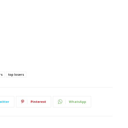
rs
top losers
witter
Pinterest
WhatsApp