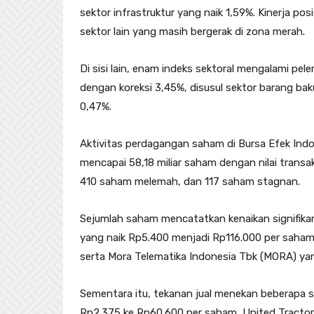
sektor infrastruktur yang naik 1,59%. Kinerja po
sektor lain yang masih bergerak di zona merah.
Di sisi lain, enam indeks sektoral mengalami pe
dengan koreksi 3,45%, disusul sektor barang b
0,47%.
Aktivitas perdagangan saham di Bursa Efek Indon
mencapai 58,18 miliar saham dengan nilai transa
410 saham melemah, dan 117 saham stagnan.
Sejumlah saham mencatatkan kenaikan signifika
yang naik Rp5.400 menjadi Rp116.000 per saha
serta Mora Telematika Indonesia Tbk (MORA) ya
Sementara itu, tekanan jual menekan beberapa 
Rp2.375 ke Rp60.600 per saham, United Tracto