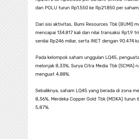
dan POLU turun Rp1.550 ke Rp21.850 per saham
Dari sisi aktivitas, Bumi Resources Tbk (BUMI) 
mencapai 134.817 kali dan nilai transaksi Rp1,9 t
senilai Rp246 miliar, serta INET dengan 90.474 kal
Pada kelompok saham unggulan LQ45, penguatan
melonjak 8,33%, Surya Citra Media Tbk (SCMA) 
menguat 4,88%.
Sebaliknya, saham LQ45 yang berada di zona mera
8,36%, Merdeka Copper Gold Tbk (MDKA) turun 
5,87%.