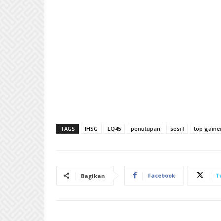
TAGS
IHSG
LQ45
penutupan
sesi I
top gaine
Facebook
T
Bagikan