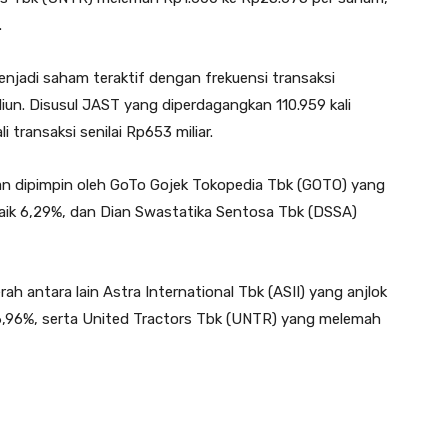
.
menjadi saham teraktif dengan frekuensi transaksi
riliun. Disusul JAST yang diperdagangkan 110.959 kali
i transaksi senilai Rp653 miliar.
 dipimpin oleh GoTo Gojek Tokopedia Tbk (GOTO) yang
naik 6,29%, dan Dian Swastatika Sentosa Tbk (DSSA)
h antara lain Astra International Tbk (ASII) yang anjlok
6,96%, serta United Tractors Tbk (UNTR) yang melemah