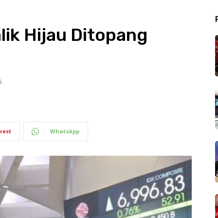
lik Hijau Ditopang
6
rest
WhatsApp