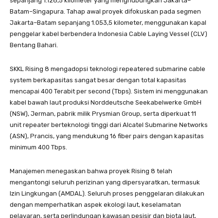
sepanjang 1.128,5 kilometer yang menghubungkan Jakarta–
Batam–Singapura. Tahap awal proyek difokuskan pada segmen
Jakarta–Batam sepanjang 1.053,5 kilometer, menggunakan kapal
penggelar kabel berbendera Indonesia Cable Laying Vessel (CLV)
Bentang Bahari.
SKKL Rising 8 mengadopsi teknologi repeatered submarine cable
system berkapasitas sangat besar dengan total kapasitas
mencapai 400 Terabit per second (Tbps). Sistem ini menggunakan
kabel bawah laut produksi Norddeutsche Seekabelwerke GmbH
(NSW), Jerman, pabrik milik Prysmian Group, serta diperkuat 11
unit repeater berteknologi tinggi dari Alcatel Submarine Networks
(ASN), Prancis, yang mendukung 16 fiber pairs dengan kapasitas
minimum 400 Tbps.
Manajemen menegaskan bahwa proyek Rising 8 telah
mengantongi seluruh perizinan yang dipersyaratkan, termasuk
Izin Lingkungan (AMDAL). Seluruh proses penggelaran dilakukan
dengan memperhatikan aspek ekologi laut, keselamatan
pelayaran, serta perlindungan kawasan pesisir dan biota laut,