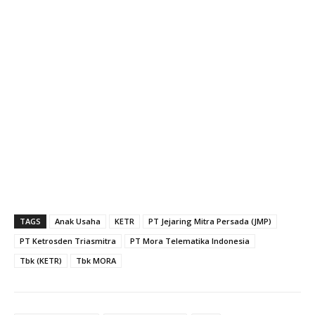
TAGS
Anak Usaha
KETR
PT Jejaring Mitra Persada (JMP)
PT Ketrosden Triasmitra
PT Mora Telematika Indonesia
Tbk (KETR)
Tbk MORA