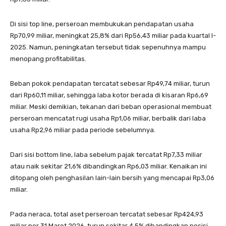
Di sisi top line, perseroan membukukan pendapatan usaha
Rp70,99 miliar, meningkat 25,8% dari Rp56,43 miliar pada kuartal I-
2025. Namun, peningkatan tersebut tidak sepenuhnya mampu
menopang profitabilitas.
Beban pokok pendapatan tercatat sebesar Rp49,74 miliar, turun
dari Rp60,11 miliar, sehingga laba kotor berada di kisaran Rp6,69
miliar. Meski demikian, tekanan dari beban operasional membuat
perseroan mencatat rugi usaha Rp1,06 miliar, berbalik dari laba
usaha Rp2,96 miliar pada periode sebelumnya.
Dari sisi bottom line, laba sebelum pajak tercatat Rp7,33 miliar
atau naik sekitar 21,6% dibandingkan Rp6,03 miliar. Kenaikan ini
ditopang oleh penghasilan lain-lain bersih yang mencapai Rp3,06
miliar.
Pada neraca, total aset perseroan tercatat sebesar Rp424,93
miliar per 31 Maret 2026, turun sekitar 4,5% dibandingkan posisi