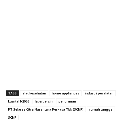
TAGS
alat kesehatan
home appliances
industri peralatan
kuartal I-2026
laba bersih
penurunan
PT Selaras Citra Nusantara Perkasa Tbk (SCNP)
rumah tangga
SCNP