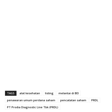
TAGS
alat kesehatan
listing
melantai di BEI
penawaran umum perdana saham
pencatatan saham
PRDL
PT Prodia Diagnostic Line Tbk (PRDL)