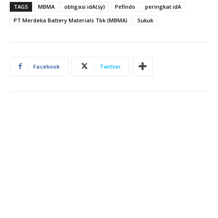
TAGS
MBMA
obligasi idA(sy)
Pefindo
peringkat idA
PT Merdeka Battery Materials Tbk (MBMA)
Sukuk
Facebook
Twitter