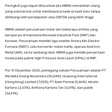
Peringkat juga dapat diturunkan jika MBMA menambah utang
yang substansial untuk membiayai proyek-proyek baru tanpa
diimbangi oleh pendapatan atau EBITDA yang lebih tinggi
MBMA adalah perusahaan induk dari beberapa entitas yang
beroperasi di Indonesia Morowali Industrial Park (IMIP) dan
Konawe. Perusahaan memiliki tiga smelter Rotary Kiln Electric
Furnace (RKEF), satu konverter nickel matte, operasi Acid Iron
Metal (AIM), serta tambang nikel. MBMA juga memiliki penyertaan
modal pada pabrik High Pressure Acid Leach (HPAL) di IMIP.
Per 31 Desember 2025, pemegang saham Perusahaan adalah PT
Merdeka Energi Nusantara (50,04%), Huayong International
(Hong Kong) Limited (7,55%), PT Alam Permai (5,46%), Winato
Kartono (2,03%), Anthony Kartono Tan (0,01%), dan publik
(34,91%).