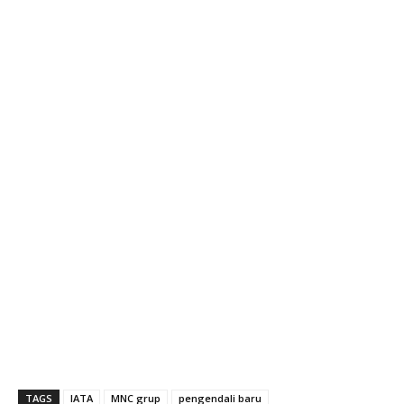
TAGS
IATA
MNC grup
pengendali baru