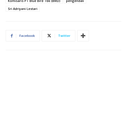
Komisaris PT Blue Bird Tbk (BIRD)
pengendali
Sri Adriyani Lestari
Facebook
Twitter