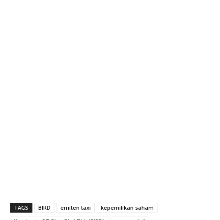
TAGS
BIRD
emiten taxi
kepemilikan saham