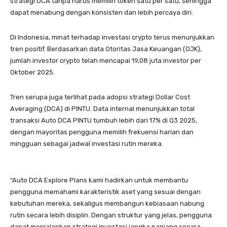
strategi DCA tanpa harus memilih token satu per satu, sehingga
dapat menabung dengan konsisten dan lebih percaya diri.
Di Indonesia, minat terhadap investasi crypto terus menunjukkan
tren positif. Berdasarkan data Otoritas Jasa Keuangan (OJK),
jumlah investor crypto telah mencapai 19,08 juta investor per
Oktober 2025.
Tren serupa juga terlihat pada adopsi strategi Dollar Cost
Averaging (DCA) di PINTU. Data internal menunjukkan total
transaksi Auto DCA PINTU tumbuh lebih dari 17% di Q3 2025,
dengan mayoritas pengguna memilih frekuensi harian dan
mingguan sebagai jadwal investasi rutin mereka.
“Auto DCA Explore Plans kami hadirkan untuk membantu
pengguna memahami karakteristik aset yang sesuai dengan
kebutuhan mereka, sekaligus membangun kebiasaan nabung
rutin secara lebih disiplin. Dengan struktur yang jelas, pengguna
dapat menjalankan strategi investasi jangka panjang secara