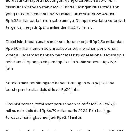
Berdasarkan laporan keuangan, yang diterbitkan Sabtu (4/4)
dissbutkan pendapatan neto PT Krida Jaringan Nusantara Tbk
yang tercatat sebesar Rp3,89 miliar, turun sekitar 38,4% dari
Rp6,32 miliar pada tahun sebelumnya. Dampaknya, laba kotor ikut
tergerus menjadi Rp2,16 miliar dari Rp3,73 miliar.
Di sisi lain, beban usaha memang turun menjadi Rp2,56 miliar dari
Rp3,50 miliar, namun belum cukup untuk menahan penurunan
kinerja. Perseroan bahkan mencatat rugi operasional secara tipis
sebelum ditopang oleh pendapatan lain-lain sebesar Rp719,71
juta.
Setelah memperhitungkan beban keuangan dan pajak, laba
bersih pun tersisa tipis di level Rp30 juta.
Dari sisi neraca, total aset perusahaan relatif stabil di Rp67,15
miliar, naik tipis dari Rp66,79 miliar pada 2024. Ekuitas juga
tercatat meningkat menjadi Rp62,41 miliar.