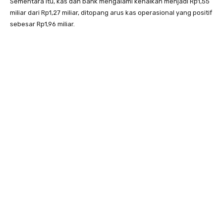
Sementara itu, kas dan bank mengalami kenaikan menjadi Rp1,55
miliar dari Rp1,27 miliar, ditopang arus kas operasional yang positif
sebesar Rp1,96 miliar.