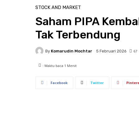
STOCK AND MARKET
Saham PIPA Kembal
Tak Terbendung
By
Komarudin Mochtar
67
5 Februari 2026
: Waktu baca
1
Menit
Facebook
Twitter
Pinter