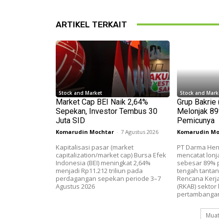
ARTIKEL TERKAIT
Stock and Market
Stock and Mark
Market Cap BEI Naik 2,64%
Grup Bakrie
Sepekan, Investor Tembus 30
Melonjak 89%
Juta SID
Pemicunya
Komarudin Mochtar
-
7 Agustus 2026
Komarudin Mo
Kapitalisasi pasar (market
PT Darma Hen
capitalization/market cap) Bursa Efek
mencatat lonj
Indonesia (BEI) meningkat 2,64%
sebesar 89% p
menjadi Rp11.212 triliun pada
tengah tanta
perdagangan sepekan periode 3–7
Rencana Kerj
Agustus 2026
(RKAB) sektor 
pertambangan
Muat