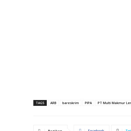
TAGS
ARB
bareskrim
PIPA
PT Multi Makmur Lem
Facebook
Twi
Bagikan