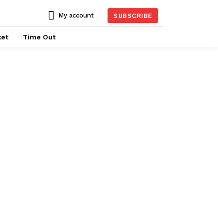
My account
SUBSCRIBE
ket
Time Out