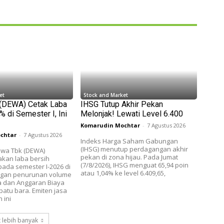
et
Stock and Market
 (DEWA) Cetak Laba
IHSG Tutup Akhir Pekan
 di Semester I, Ini
Melonjak! Lewati Level 6.400
Komarudin Mochtar
-
7 Agustus 2026
chtar
-
7 Agustus 2026
Indeks Harga Saham Gabungan
(IHSG) menutup perdagangan akhir
wa Tbk (DEWA)
pekan di zona hijau. Pada Jumat
akan laba bersih
(7/8/2026), IHSG menguat 65,94 poin
ada semester I-2026 di
atau 1,04% ke level 6.409,65,
ngan penurunan volume
a dan Anggaran Biaya
batu bara. Emiten jasa
 ini
 lebih banyak