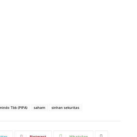
indo Tbk (PIPA)
saham
sinhan sekuritas
tter
Pinterest
WhatsApp