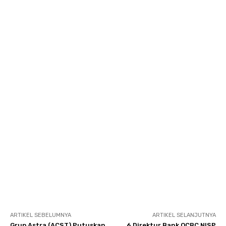
ARTIKEL SEBELUMNYA
ARTIKEL SELANJUTNYA
Grup Astra (ACST) Putuskan
6 Direktur Bank OCBC NISP