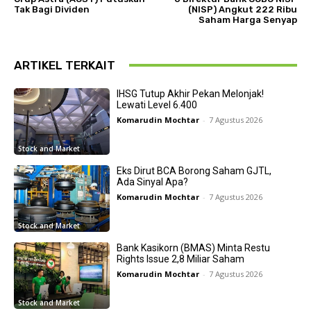
Tak Bagi Dividen
(NISP) Angkut 222 Ribu
Saham Harga Senyap
ARTIKEL TERKAIT
IHSG Tutup Akhir Pekan Melonjak!
Lewati Level 6.400
Komarudin Mochtar
-
7 Agustus 2026
Stock and Market
Eks Dirut BCA Borong Saham GJTL,
Ada Sinyal Apa?
Komarudin Mochtar
-
7 Agustus 2026
Stock and Market
Bank Kasikorn (BMAS) Minta Restu
Rights Issue 2,8 Miliar Saham
Komarudin Mochtar
-
7 Agustus 2026
Stock and Market