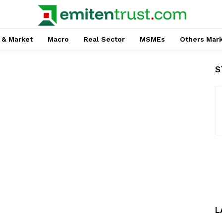
 & Market
Macro
Real Sector
MSMEs
Others Mar
S
L